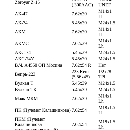
Zbroyar Z-15
(.300AAC)
UNEF
M14x1
АК-47
7.62х39
Lh
АК-74
5.45х39
М24х1.5
M14x1
АКМ
7.62х39
Lh
M14x1
АКМС
7.62х39
Lh
АКС-74
5.45х39
М24х1.5
АКС-74У
5.45х39
М24х1.5
В.Ч. А4558 ОП Мосина
7.62х54 R
Нет
223 Rem
1/2х28
Вепрь-223
(5,56х45)
TPI
Вулкан Т
5.45х39
М24х1.5
Вулкан ТК
5.45х39
М24х1.5
M14x1
Маяк МКМ
7.62х39
Lh
М18х1.5
ПК (Пулемет Калашникова)
7.62х54
Lh
ПКМ (Пулемет
М18х1.5
Калашникова
7.62х54
Lh
модернизированный)