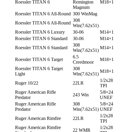
Roessler TITAN 6
Remington
М18×1
Magnum
Roessler TITAN 6 All-Round
300 WinMag
308
Roessler TITAN 6 All-Round
Win(7.62х51)
Roessler TITAN 6 Luxury
30-06
М14×1
Roessler TITAN 6 Standard
30-06
М14×1
308
Roessler TITAN 6 Standard
М14×1
Win(7.62х51)
6.5
Roessler TITAN 6 Target
М18×1
Creedmoor
Roessler TITAN 6 Target
308
М18×1
Light
Win(7.62х51)
1/2х28
Ruger 10/22
22LR
TPI
Ruger American Rifle
5/8×24
243 Win
Predator
UNEF
Ruger American Rifle
308
5/8×24
Predator
Win(7.62х51)
UNEF
1/2х28
Ruger American Rimfire
22LR
TPI
Ruger American Rimfire
1/2х28
22 WMR