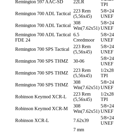
Remington 597 AAC-SD
22LR
TPI
223 Rem
5/8×24
Remington 700 ADL Tactical
(5,56х45)
UNEF
308
5/8×24
Remington 700 ADL Tactical
Win(7.62х51)
UNEF
Remington 700 ADL Tactical
6.5
5/8×24
FDE 24
Creedmoor
UNEF
223 Rem
5/8×24
Remington 700 SPS Tactical
(5,56х45)
UNEF
5/8×24
Remington 700 SPS THMZ
30-06
UNEF
223 Rem
1/2х28
Remington 700 SPS THMZ
(5,56х45)
TPI
308
5/8×24
Remington 700 SPS THMZ
Win(7.62х51)
UNEF
223 Rem
1/2х28
Robinson Keymod XCR-L
(5,56х45)
TPI
308
5/8×24
Robinson Keymod XCR-M
Win(7.62х51)
UNEF
5/8×24
Robinson XCR-L
7.62х39
UNEF
7 mm