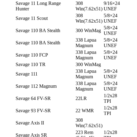
Savage 11 Long Range
308
9/16×24
Hunter
Win(7.62х51)
UNEF
308
5/8×24
Savage 11 Scout
Win(7.62х51)
UNEF
5/8×24
Savage 110 BA Stealth
300 WinMag
UNEF
338 Lapua
5/8×24
Savage 110 BA Stealth
Magnum
UNEF
338 Lapua
5/8×24
Savage 110 FCP
Magnum
UNEF
Savage 110 TR
300 WinMag
338 Lapua
5/8×24
Savage 111
Magnum
UNEF
338 Lapua
5/8×24
Savage 112 Magnum
Magnum
UNEF
1/2х28
Savage 64 FV-SR
22LR
TPI
1/2х28
Savage 93 FV-SR
22 WMR
TPI
308
Savage Axis II
Win(7.62х51)
223 Rem
1/2х28
Savage Axis SR