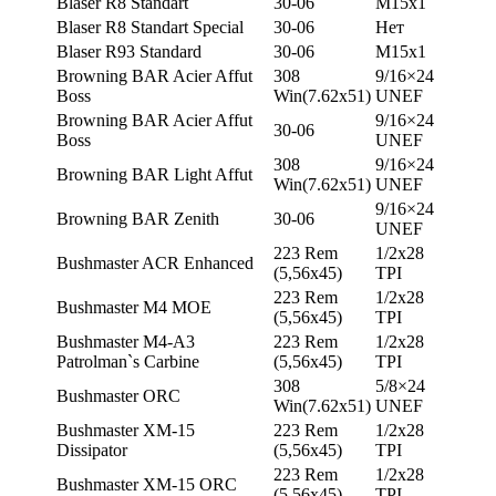
Blaser R8 Standart
30-06
М15х1
Blaser R8 Standart Special
30-06
Нет
Blaser R93 Standard
30-06
М15х1
Browning BAR Acier Affut
308
9/16×24
Boss
Win(7.62х51)
UNEF
Browning BAR Acier Affut
9/16×24
30-06
Boss
UNEF
308
9/16×24
Browning BAR Light Affut
Win(7.62х51)
UNEF
9/16×24
Browning BAR Zenith
30-06
UNEF
223 Rem
1/2х28
Bushmaster ACR Enhanced
(5,56х45)
TPI
223 Rem
1/2х28
Bushmaster M4 MOE
(5,56х45)
TPI
Bushmaster M4-A3
223 Rem
1/2х28
Patrolman`s Carbine
(5,56х45)
TPI
308
5/8×24
Bushmaster ORC
Win(7.62х51)
UNEF
Bushmaster XM-15
223 Rem
1/2х28
Dissipator
(5,56х45)
TPI
223 Rem
1/2х28
Bushmaster XM-15 ORC
(5,56х45)
TPI