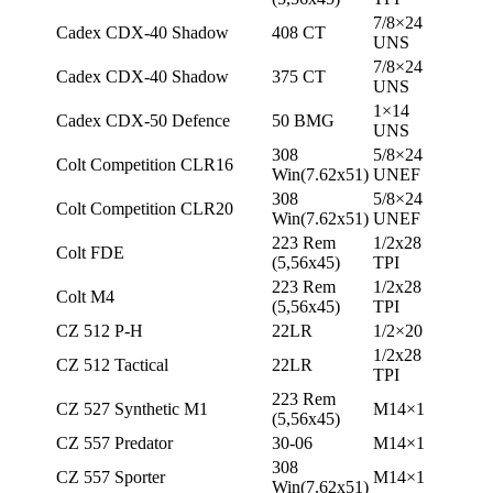
7/8×24
Cadex CDX-40 Shadow
408 CT
UNS
7/8×24
Cadex CDX-40 Shadow
375 CT
UNS
1×14
Cadex CDX-50 Defence
50 BMG
UNS
308
5/8×24
Colt Competition CLR16
Win(7.62х51)
UNEF
308
5/8×24
Colt Competition CLR20
Win(7.62х51)
UNEF
223 Rem
1/2х28
Colt FDE
(5,56х45)
TPI
223 Rem
1/2х28
Colt M4
(5,56х45)
TPI
CZ 512 P-H
22LR
1/2×20
1/2х28
CZ 512 Tactical
22LR
TPI
223 Rem
CZ 527 Synthetic M1
М14×1
(5,56х45)
CZ 557 Predator
30-06
М14×1
308
CZ 557 Sporter
М14×1
Win(7.62х51)