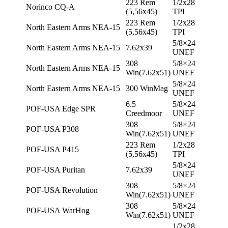
223 Rem
1/2х28
Norinco CQ-A
(5,56х45)
TPI
223 Rem
1/2х28
North Eastern Arms NEA-15
(5,56х45)
TPI
5/8×24
North Eastern Arms NEA-15
7.62х39
UNEF
308
5/8×24
North Eastern Arms NEA-15
Win(7.62х51)
UNEF
5/8×24
North Eastern Arms NEA-15
300 WinMag
UNEF
6.5
5/8×24
POF-USA Edge SPR
Creedmoor
UNEF
308
5/8×24
POF-USA P308
Win(7.62х51)
UNEF
223 Rem
1/2х28
POF-USA P415
(5,56х45)
TPI
5/8×24
POF-USA Puritan
7.62х39
UNEF
308
5/8×24
POF-USA Revolution
Win(7.62х51)
UNEF
308
5/8×24
POF-USA WarHog
Win(7.62х51)
UNEF
1/2х28