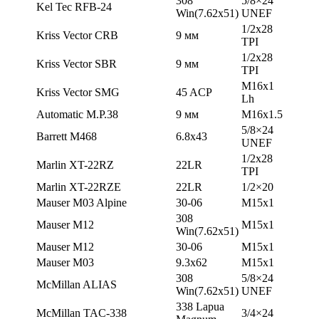
308
5/8×24
Kel Tec RFB-24
Win(7.62х51)
UNEF
1/2х28
Kriss Vector CRB
9 мм
TPI
1/2х28
Kriss Vector SBR
9 мм
TPI
M16x1
Kriss Vector SMG
45 ACP
Lh
Automatic M.P.38
9 мм
M16x1.5
5/8×24
Barrett M468
6.8х43
UNEF
1/2х28
Marlin XT-22RZ
22LR
TPI
Marlin XT-22RZE
22LR
1/2×20
Mauser M03 Alpine
30-06
М15х1
308
Mauser M12
М15х1
Win(7.62х51)
Mauser M12
30-06
М15х1
Mauser М03
9.3х62
М15х1
308
5/8×24
McMillan ALIAS
Win(7.62х51)
UNEF
338 Lapua
McMillan TAC-338
3/4×24