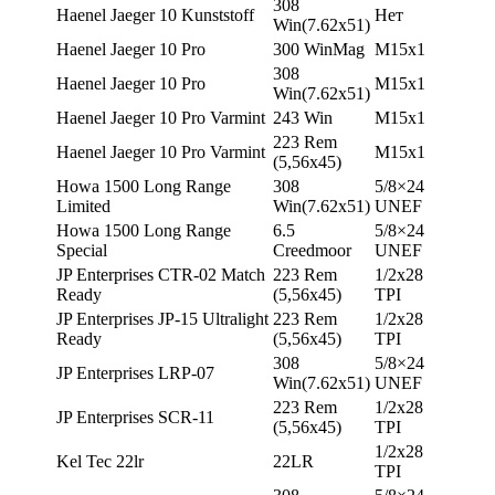
308
Haenel Jaeger 10 Kunststoff
Нет
Win(7.62х51)
Haenel Jaeger 10 Pro
300 WinMag
М15х1
308
Haenel Jaeger 10 Pro
М15х1
Win(7.62х51)
Haenel Jaeger 10 Pro Varmint
243 Win
М15х1
223 Rem
Haenel Jaeger 10 Pro Varmint
М15х1
(5,56х45)
Howa 1500 Long Range
308
5/8×24
Limited
Win(7.62х51)
UNEF
Howa 1500 Long Range
6.5
5/8×24
Special
Creedmoor
UNEF
JP Enterprises CTR-02 Match
223 Rem
1/2х28
Ready
(5,56х45)
TPI
JP Enterprises JP-15 Ultralight
223 Rem
1/2х28
Ready
(5,56х45)
TPI
308
5/8×24
JP Enterprises LRP-07
Win(7.62х51)
UNEF
223 Rem
1/2х28
JP Enterprises SCR-11
(5,56х45)
TPI
1/2х28
Kel Tec 22lr
22LR
TPI