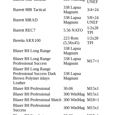
UNEF
338 Lapua
Barrett 98B Tactical
3/4×24
Magnum
338 Lapua
5/8×24
Barrett MRAD
Magnum
UNEF
1/2х28
Barrett REC7
5.56 NATO
TPI
223 Rem
1/2х28
Beretta ARX100
(5,56х45)
TPI
338 Lapua
Blaser R8 Long Range
Magnum
Blaser R8 Long Range
338 Lapua
М17×1
Professional Success
Magnum
Blaser R8 Long Range
Professional Success Dark
338 Lapua
Brown Polymer inlays
Magnum
Leather
Blaser R8 Professional
30-06
М15х1
Blaser R8 Professional
300 WinMag
М15х1
Blaser R8 Professional Match
300 WinMag
М18×1
Blaser R8 Professional
300 WinMag
М15х1
Success