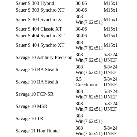
Sauer S 303 Hybrid
30-06
М15х1
Sauer S 303 Synchro XT
30-06
М15х1
308
Sauer S 303 Synchro XT
М15х1
Win(7.62х51)
Sauer S 404 Classic XT
30-06
М15х1
Sauer S 404 Synchro XT
30-06
М15х1
308
Sauer S 404 Synchro XT
М15х1
Win(7.62х51)
308
5/8×24
Savage 10 Ashbury Precision
Win(7.62х51)
UNEF
308
5/8×24
Savage 10 BA Stealth
Win(7.62х51)
UNEF
6.5
5/8×24
Savage 10 BA Stealth
Creedmoor
UNEF
308
5/8×24
Savage 10 FCP-SR
Win(7.62х51)
UNEF
308
5/8×24
Savage 10 MSR
Win(7.62х51)
UNEF
308
Savage 10 TR
Win(7.62х51)
308
5/8×24
Savage 11 Hog Hunter
Win(7.62х51)
UNEF