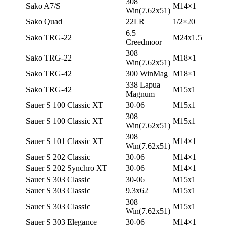
308
Sako A7/S
М14×1
Win(7.62х51)
Sako Quad
22LR
1/2×20
6.5
Sako TRG-22
М24х1.5
Creedmoor
308
Sako TRG-22
М18×1
Win(7.62х51)
Sako TRG-42
300 WinMag
М18×1
338 Lapua
Sako TRG-42
М15х1
Magnum
Sauer S 100 Classic XT
30-06
М15х1
308
Sauer S 100 Classic XT
М15х1
Win(7.62х51)
308
Sauer S 101 Classic XT
М14×1
Win(7.62х51)
Sauer S 202 Classic
30-06
М14×1
Sauer S 202 Synchro XT
30-06
М14×1
Sauer S 303 Classic
30-06
М15х1
Sauer S 303 Classic
9.3х62
М15х1
308
Sauer S 303 Classic
М15х1
Win(7.62х51)
Sauer S 303 Elegance
30-06
М14×1