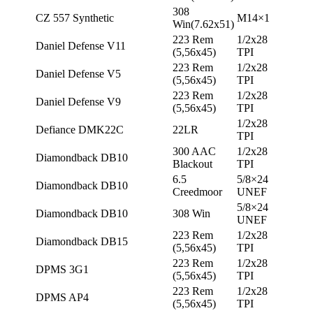
308
CZ 557 Synthetic
М14×1
Win(7.62х51)
223 Rem
1/2х28
Daniel Defense V11
(5,56х45)
TPI
223 Rem
1/2х28
Daniel Defense V5
(5,56х45)
TPI
223 Rem
1/2х28
Daniel Defense V9
(5,56х45)
TPI
1/2х28
Defiance DMK22C
22LR
TPI
300 AAC
1/2х28
Diamondback DB10
Blackout
TPI
6.5
5/8×24
Diamondback DB10
Creedmoor
UNEF
5/8×24
Diamondback DB10
308 Win
UNEF
223 Rem
1/2х28
Diamondback DB15
(5,56х45)
TPI
223 Rem
1/2х28
DPMS 3G1
(5,56х45)
TPI
223 Rem
1/2х28
DPMS AP4
(5,56х45)
TPI