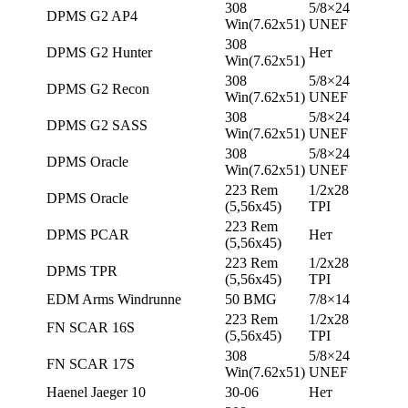
308
5/8×24
DPMS G2 AP4
Win(7.62х51)
UNEF
308
DPMS G2 Hunter
Нет
Win(7.62х51)
308
5/8×24
DPMS G2 Recon
Win(7.62х51)
UNEF
308
5/8×24
DPMS G2 SASS
Win(7.62х51)
UNEF
308
5/8×24
DPMS Oracle
Win(7.62х51)
UNEF
223 Rem
1/2х28
DPMS Oracle
(5,56х45)
TPI
223 Rem
DPMS PCAR
Нет
(5,56х45)
223 Rem
1/2х28
DPMS TPR
(5,56х45)
TPI
EDM Arms Windrunne
50 BMG
7/8×14
223 Rem
1/2х28
FN SCAR 16S
(5,56х45)
TPI
308
5/8×24
FN SCAR 17S
Win(7.62х51)
UNEF
Haenel Jaeger 10
30-06
Нет