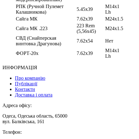
РПК (Ручной Пулемет
M14x1
5.45х39
Калашникова)
Lh
Сайга МК
7.62х39
М24х1.5
223 Rem
Сайга МК .223
М24х1.5
(5,56х45)
СВД (Снайперская
7.62х54
Нет
винтовка Драгунова)
M14x1
ФОРТ-20х
7.62х39
Lh
ИНФОРМАЦІЯ
Про компанію
Публікації
Контакти
Доставка і оплата
Адреса офісу:
Одеса, Одеська область, 65000
вул. Балківська, 161
Телефон: