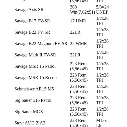
(5,56х45)
TPI
308
5/8×24
Savage Axis SR
Win(7.62х51)
UNEF
1/2х28
Savage B17 FV-SR
17 HMR
TPI
1/2х28
Savage B22 FV-SR
22LR
TPI
1/2х28
Savage B22 Magnum FV-SR
22 WMR
TPI
1/2х28
Savage Mark II FV-SR
22LR
TPI
223 Rem
1/2х28
Savage MSR 15 Patrol
(5,56х45)
TPI
223 Rem
1/2х28
Savage MSR 15 Recon
(5,56х45)
TPI
223 Rem
1/2х28
Schmeisser AR15 M5
(5,56х45)
TPI
223 Rem
1/2х28
Sig Sauer 516 Patrol
(5,56х45)
TPI
223 Rem
1/2х28
Sig Sauer MCX
(5,56х45)
TPI
223 Rem
M13x1
Steyr AUG Z A3
(5,56х45)
Lh