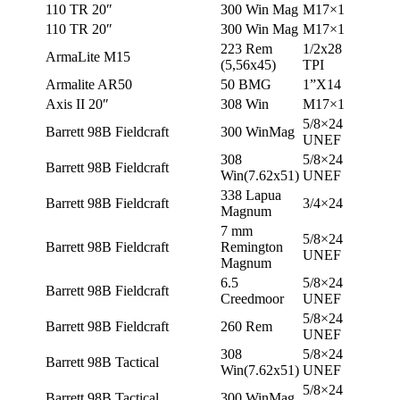
110 TR 20″
300 Win Mag
М17×1
110 TR 20″
300 Win Mag
М17×1
223 Rem
1/2х28
ArmaLite M15
(5,56х45)
TPI
Armalite AR50
50 BMG
1”X14
Axis II 20″
308 Win
М17×1
5/8×24
Barrett 98B Fieldcraft
300 WinMag
UNEF
308
5/8×24
Barrett 98B Fieldcraft
Win(7.62х51)
UNEF
338 Lapua
Barrett 98B Fieldcraft
3/4×24
Magnum
7 mm
5/8×24
Barrett 98B Fieldcraft
Remington
UNEF
Magnum
6.5
5/8×24
Barrett 98B Fieldcraft
Creedmoor
UNEF
5/8×24
Barrett 98B Fieldcraft
260 Rem
UNEF
308
5/8×24
Barrett 98B Tactical
Win(7.62х51)
UNEF
5/8×24
Barrett 98B Tactical
300 WinMag