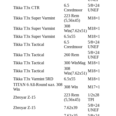
6.5
5/8×24
Tikka T3x CTR
Creedmoor
UNEF
223 Rem
Tikka T3x Super Varmint
М18×1
(5,56х45)
308
Tikka T3x Super Varmint
М18×1
Win(7.62х51)
Tikka T3x Super Varmint
6.5х55
М18×1
6.5
5/8×24
Tikka T3x Tactical
Creedmoor
UNEF
5/8×24
Tikka T3x Tactical
260 Rem
UNEF
Tikka T3x Tactical
300 WinMag
М18×1
308
Tikka T3x Tactical
М18×1
Win(7.62х51)
Tikka T3x Varmint 5RD
6.5х55
М18×1
TITAN 6 All-Round кал. 308
308 Win
М17×1
Win
223 Rem
1/2х28
Zbroyar Z-15
(5,56х45)
TPI
5/8×24
Zbroyar Z-15
7.62х39
UNEF
7.62×35
5/8×24