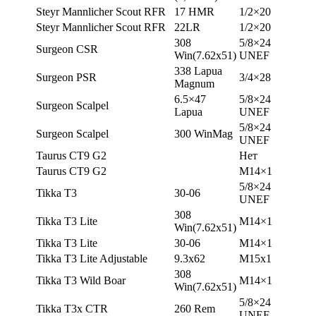
Steyr Mannlicher Scout RFR
17 HMR
1/2×20
Steyr Mannlicher Scout RFR
22LR
1/2×20
308
5/8×24
Surgeon CSR
Win(7.62х51)
UNEF
338 Lapua
Surgeon PSR
3/4×28
Magnum
6.5×47
5/8×24
Surgeon Scalpel
Lapua
UNEF
5/8×24
Surgeon Scalpel
300 WinMag
UNEF
Taurus CT9 G2
Нет
Taurus CT9 G2
М14×1
5/8×24
Tikka T3
30-06
UNEF
308
Tikka T3 Lite
М14×1
Win(7.62х51)
Tikka T3 Lite
30-06
М14×1
Tikka T3 Lite Adjustable
9.3х62
М15х1
308
Tikka T3 Wild Boar
М14×1
Win(7.62х51)
5/8×24
Tikka T3x CTR
260 Rem
UNEF