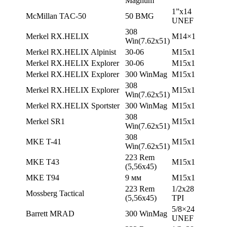
Magnum
1”x14
McMillan TAC-50
50 BMG
UNEF
308
Merkel RX.HELIX
М14×1
Win(7.62х51)
Merkel RX.HELIX Alpinist
30-06
М15х1
Merkel RX.HELIX Explorer
30-06
М15х1
Merkel RX.HELIX Explorer
300 WinMag
М15х1
308
Merkel RX.HELIX Explorer
М15х1
Win(7.62х51)
Merkel RX.HELIX Sportster
300 WinMag
М15х1
308
Merkel SR1
М15х1
Win(7.62х51)
308
MKE T-41
М15х1
Win(7.62х51)
223 Rem
MKE T43
М15х1
(5,56х45)
MKE T94
9 мм
М15х1
223 Rem
1/2х28
Mossberg Tactical
(5,56х45)
TPI
5/8×24
Barrett MRAD
300 WinMag
UNEF