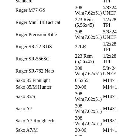
Standard
TPI
308
5/8×24
Ruger M77-GS
Win(7.62х51)
UNEF
223 Rem
1/2х28
Ruger Mini-14 Tactical
(5,56х45)
TPI
308
5/8×24
Ruger Precision Rifle
Win(7.62х51)
UNEF
1/2х28
Ruger SR-22 RDS
22LR
TPI
223 Rem
1/2х28
Ruger SR-556SC
(5,56х45)
TPI
308
5/8×24
Ruger SR-762 Nato
Win(7.62х51)
UNEF
Sako 85 Finnlight
6.5х55
М14×1
Sako 85/M Hunter
30-06
М14×1
308
Sako 85/S
М14×1
Win(7.62х51)
308
Sako A7
М14×1
Win(7.62х51)
308
Sako A7 Roughtech
М18×1
Win(7.62х51)
Sako A7/M
30-06
М14×1