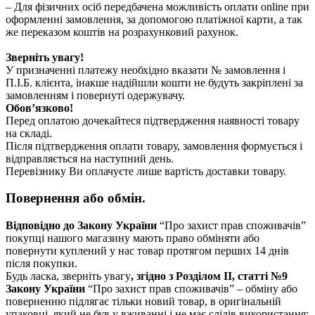
– Для фізичних осіб передбачена можливість оплати online при
оформленні замовлення, за допомогою платіжної карти, а так
же переказом коштів на розрахунковий рахунок.
Зверніть увагу!
У призначенні платежу необхідно вказати № замовлення і
П.І.Б. клієнта, інакше надійшли кошти не будуть закріплені за
замовленням і повернуті одержувачу.
Обов’язково!
Перед оплатою дочекайтеся підтвердження наявності товару
на складі.
Після підтвердження оплати товару, замовлення формується і
відправляється на наступний день.
Перевізнику Ви оплачуєте лише вартість доставки товару.
Повернення або обмін.
Відповідно до Закону України
“Про захист прав споживачів”
покупці нашого магазину мають право обміняти або
повернути куплений у нас товар протягом перших 14 днів
після покупки.
Будь ласка, зверніть увагу
, згідно з Розділом II, статті №9
Закону України
“Про захист прав споживачів” – обміну або
поверненню підлягає тільки новий товар, в оригінальній
упаковці, який не був у вживанні і не має слідів використання: