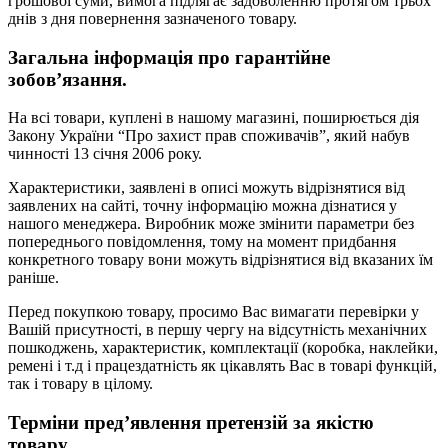
грошової суми, вимога підлягає задоволенню протягом трьох
днів з дня повернення зазначеного товару.
Загальна інформація про гарантійне
зобов’язання.
На всі товари, куплені в нашому магазині, поширюється дія
Закону України “Про захист прав споживачів”, який набув
чинності 13 січня 2006 року.
Характеристики, заявлені в описі можуть відрізнятися від
заявлених на сайті, точну інформацію можна дізнатися у
нашого менеджера. Виробник може змінити параметри без
попереднього повідомлення, тому на момент придбання
конкретного товару вони можуть відрізнятися від вказаних їм
раніше.
Перед покупкою товару, просимо Вас вимагати перевірки у
Вашій присутності, в першу чергу на відсутність механічних
пошкоджень, характеристик, комплектації (коробка, наклейки,
ремені і т.д і працездатність як цікавлять Вас в товарі функцій,
так і товару в цілому.
Терміни пред’явлення претензій за якістю
товару.