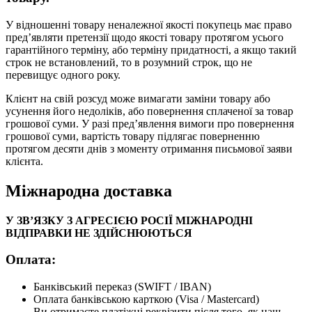
У відношенні товару неналежної якості покупець має право
пред’являти претензії щодо якості товару протягом усього
гарантійного терміну, або терміну придатності, а якщо такий
строк не встановлений, то в розумний строк, що не
перевищує одного року.
Клієнт на свій розсуд може вимагати заміни товару або
усунення його недоліків, або повернення сплаченої за товар
грошової суми. У разі пред’явлення вимоги про повернення
грошової суми, вартість товару підлягає поверненню
протягом десяти днів з моменту отримання письмової заяви
клієнта.
Міжнародна доставка
У ЗВ’ЯЗКУ З АГРЕСІЄЮ РОСІЇ МІЖНАРОДНІ
ВІДПРАВКИ НЕ ЗДІЙСНЮЮТЬСЯ
Оплата:
Банківський переказ (SWIFT / IBAN)
Оплата банківською карткою (Visa / Mastercard)
Ви отримаєте платіжні реквізити після того, як наш