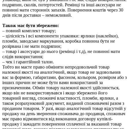
подряпин, сколів, потертостей. Ремінці та інші аксесуари не
повинні мати сторонніх запахів. Повернення коштів через 30
днів після доставки – неможливий.
Також має бути збережено:
– повний комплект товару;
– цілісність і всі компоненти упаковки: ярлики (наклейки),
пломби, заводське маркування, коробка повинна бути не
розірвана і не мати подряпин;
– товар і аксесуари до нього (ремінці і т.д), не повинні мати
слідів використання;
– чек і гарантійний талон.
Тобто ви маєте право обміняти непродовольчий товар
належної якості на аналогічний, якщо товар не задовольнив
вас за формою, габаритами, фасоном, кольором, розміром або з
інших причин не може бути вами використаний за
призначенням. Обмін товару належної якості здійснюється,
якщо він не використовувався і якщо збережено його
товарний вигляд, споживчі властивості, пломби, ярлики, а
також розрахунковий документ, виданий споживачеві разом з
проданим товаром. У разі, якщо аналогічний товар відсутній у
продажу на день звернення споживача до продавця, споживач
має право відмовитися від виконання договору купівлі-
продажу і зажадати повернення сплаченої за вказаний товар