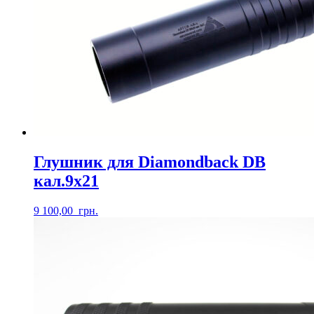
Глушник для Diamondback DB
кал.9х21
9 100,00
грн.