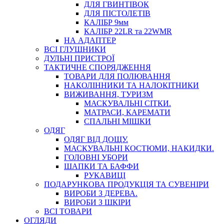
ДЛЯ ГВИНТІВОК
ДЛЯ ПІСТОЛЕТІВ
КАЛІБР 9мм
КАЛІБР 22LR та 22WMR
НА АДАПТЕР
ВСІ ГЛУШНИКИ
ДУЛЬНІ ПРИСТРОЇ
ТАКТИЧНЕ СПОРЯДЖЕННЯ
ТОВАРИ ДЛЯ ПОЛЮВАННЯ
НАКОЛІННИКИ ТА НАЛОКІТНИКИ
ВИЖИВАННЯ, ТУРИЗМ
МАСКУВАЛЬНІ СІТКИ.
МАТРАСИ, КАРЕМАТИ
СПАЛЬНІ МІШКИ
ОДЯГ
ОДЯГ ВІД ДОЩУ.
МАСКУВАЛЬНІ КОСТЮМИ, НАКИДКИ.
ГОЛОВНІ УБОРИ
ШАПКИ ТА БАФФИ
РУКАВИЦІ
ПОДАРУНКОВА ПРОДУКЦІЯ ТА СУВЕНІРИ
ВИРОБИ З ДЕРЕВА.
ВИРОБИ З ШКІРИ
ВСІ ТОВАРИ
ОГЛЯДИ