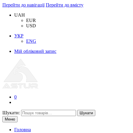
Перейти до навігації
Перейти до вмісту
UAH
EUR
USD
УКР
ENG
Мій обліковий запис
0
Шукати:
Шукати
Меню
Головна