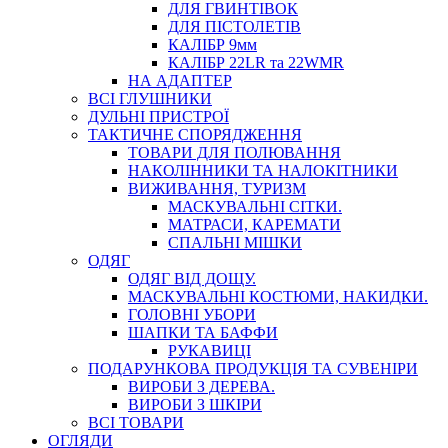
ДЛЯ ГВИНТІВОК
ДЛЯ ПІСТОЛЕТІВ
КАЛІБР 9мм
КАЛІБР 22LR та 22WMR
НА АДАПТЕР
ВСІ ГЛУШНИКИ
ДУЛЬНІ ПРИСТРОЇ
ТАКТИЧНЕ СПОРЯДЖЕННЯ
ТОВАРИ ДЛЯ ПОЛЮВАННЯ
НАКОЛІННИКИ ТА НАЛОКІТНИКИ
ВИЖИВАННЯ, ТУРИЗМ
МАСКУВАЛЬНІ СІТКИ.
МАТРАСИ, КАРЕМАТИ
СПАЛЬНІ МІШКИ
ОДЯГ
ОДЯГ ВІД ДОЩУ.
МАСКУВАЛЬНІ КОСТЮМИ, НАКИДКИ.
ГОЛОВНІ УБОРИ
ШАПКИ ТА БАФФИ
РУКАВИЦІ
ПОДАРУНКОВА ПРОДУКЦІЯ ТА СУВЕНІРИ
ВИРОБИ З ДЕРЕВА.
ВИРОБИ З ШКІРИ
ВСІ ТОВАРИ
ОГЛЯДИ