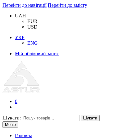
Перейти до навігації
Перейти до вмісту
UAH
EUR
USD
УКР
ENG
Мій обліковий запис
0
Шукати:
Шукати
Меню
Головна