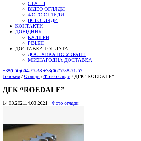
СТАТТІ
ВІДЕО ОГЛЯДИ
ФОТО ОГЛЯДИ
ВСІ ОГЛЯДИ
КОНТАКТИ
ДОВІДНИК
КАЛІБРИ
РІЗЬБИ
ДОСТАВКА І ОПЛАТА
ДОСТАВКА ПО УКРАЇНІ
МІЖНАРОДНА ДОСТАВКА
+38(050)604-75-38
+38(067)788-51-57
Головна
/
Огляди
/
Фото огляди
/
ДГК “ROEDALE”
ДГК “ROEDALE”
14.03.2021
14.03.2021
-
Фото огляди