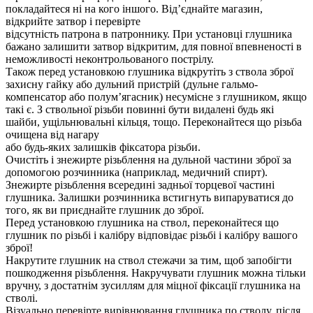
покладайтеся ні на кого іншого. Від’єднайте магазин,
відкрийте затвор і перевірте
відсутність патрона в патроннику. При установці глушника
бажано залишити затвор відкритим, для повної впевненості в
неможливості неконтрольованого пострілу.
Також перед установкою глушника відкрутіть з ствола зброї
захисну гайку або дульний пристрій (дульне гальмо-
компенсатор або полум’ягасник) несумісне з глушником, якщо
такі є. З ствольної різьби повинні бути видалені будь які
шайби, ущільнювальні кільця, тощо. Переконайтеся що різьба
очищена від нагару
або будь-яких залишків фіксатора різьби.
Очистіть і знежирте різьблення на дульной частини зброї за
допомогою розчинника (наприклад, медичний спирт).
Знежирте різьблення всередині задньої торцевої частині
глушника. Залишки розчинника встигнуть випаруватися до
того, як ви приєднайте глушник до зброї.
Перед установкою глушника на ствол, переконайтеся що
глушник по різьбі і калібру відповідає різьбі і калібру вашого
зброї!
Накрутите глушник на ствол стежачи за тим, щоб запобігти
пошкодження різьблення. Накручувати глушник можна тільки
вручну, з достатнім зусиллям для міцної фіксації глушника на
стволі.
Візуально перевірте вирівнювання глушника по стволу. після