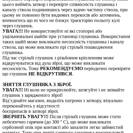
цього вийміть затвор і перевірте співвісність глушника і
каналу ствола подивившись через задню частину ствола, при
цьому не повинно бути видимих ​​перекосів або затемнень,
впевнитесь що ні чого не блокує траєкторію польоту кулі
через глушник.
УВАГА!!!
Не використовуйте ні які стопорні або
ущільнювальні шайби при установці глушника. Використання
таких шайб може викликати несоосність глушника і каналу
ствола, що може викликати прі стрільбі пошкодження
глушника.
Під час стрільбі глушник з різьбовим кріпленням може
відкручуватися від дула зброї, що може викликати
несоосність. Тому
РЕКОМЕНДУЄМО
періодично перевіряти
що глушник
НЕ ВІДКРУТИВСЯ
.
ЗНЯТТЯ ГЛУШНИКА З ЗБРОЇ.
УВАГА!!!
Ні коли не прикріплюйте, затягуйте і не знімайте
глушник з зарядженого зброї!
Від’єднайте магазин, видаліть патрони з затвору, візуально
переконайтесь у відсутності
боєприпасів в затворі зброї.
ЗВЕРНІТЬ УВАГУ!!!
Після стрільбі глушник може стати
небезпечно гарячим (до 300 ° С), що може викликати
серйозний опік при контакті або запалити легко займистий
матеріал. Тому при знятті гарячого глушника використовуй