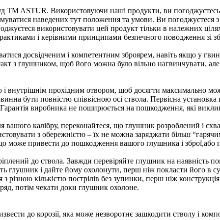
зсуд TM ASTUR. Використовуючи наші продукти, ви погоджуєтесь 
имуватися наведених тут положення та умови. Ви погоджуєтеся з 
огоджуєтеся використовувати цей продукт тільки в належних цілях
практиками і керівними принципами безпечного поводження зі з
ся досвідченим і компетентним зброярем, навіть якщо у гвинтів
акт з глушником, щоб його можна було вільно нагвинчувати, але 
 внутрішнім прохідним отвором, щоб досягти максимально можли
повинна бути повністю співвісною осі ствола. Первісна установк
і. Гарантія виробника не поширюється на пошкодження, які викл
 вашого калібру, переконайтеся, що глушник розроблений і схва
истовувати з обережністю – їх не можна заряджати більш “гарячи
що може привести до пошкодження вашого глушника і зброї,або 
лений до ствола. Завжди перевіряйте глушник на наявність пошк
іть глушник і дайте йому охолонути, перш ніж покласти його в су
 різною кількістю пострілів без зупинки, перш ніж конструкція 
дряд, потім чекати доки глушник охолоне.
звести до корозії, яка може незворотнє зашкодити стволу і ком