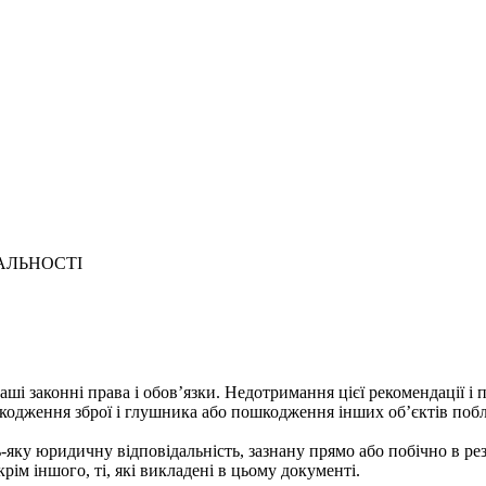
АЛЬНОСТІ
ші законні права і обов’язки. Недотримання цієї рекомендації і 
кодження зброї і глушника або пошкодження інших об’єктів побл
дь-яку юридичну відповідальність, зазнану прямо або побічно в р
ім іншого, ті, які викладені в цьому документі.