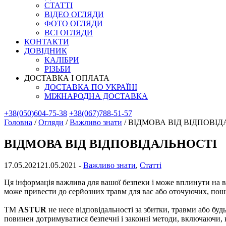
СТАТТІ
ВІДЕО ОГЛЯДИ
ФОТО ОГЛЯДИ
ВСІ ОГЛЯДИ
КОНТАКТИ
ДОВІДНИК
КАЛІБРИ
РІЗЬБИ
ДОСТАВКА І ОПЛАТА
ДОСТАВКА ПО УКРАЇНІ
МІЖНАРОДНА ДОСТАВКА
+38(050)604-75-38
+38(067)788-51-57
Головна
/
Огляди
/
Важливо знати
/
ВІДМОВА ВІД ВІДПОВІД
ВІДМОВА ВІД ВІДПОВІДАЛЬНОСТІ
17.05.2021
21.05.2021
-
Важливо знати
,
Статті
Ця інформація важлива для вашої безпеки і може вплинути на ва
може привести до серйозних травм для вас або оточуючих, пош
ТМ
ASTUR
не несе відповідальності за збитки, травми або бу
повинен дотримуватися безпечні і законні методи, включаючи, кр