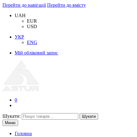
Перейти до навігації
Перейти до вмісту
UAH
EUR
USD
УКР
ENG
Мій обліковий запис
0
Шукати:
Шукати
Меню
Головна