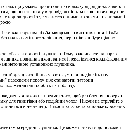
із тим, що уважно прочитали цю відмову від відповідальності
тим, що несете повну відповідальність за свою поведінку при
 і у відповідності з усіма застосовними законами, правилами і
броєю.
ки вже є дулова різьба заводського виготовлення. Різьба і
без надто помітного теліпання, перш ніж він буде щільно
вої ​​ефективності глушника. Тому важлива точна нарізка
а глушника повинна виконуватися і перевірятися кваліфікованим
икані неточною установкою глушника.
лений для цього. Якщо у вас є сумніви, надішліть нам
ми” навесками пороху, ніж стандартні патрони.
пошкодження інших об’єктів поблизу.
оджень, а також на предмет того, щоб різьблення, поверхні і
мку для гвинтівки або подібний чохол. Ніколи не стріляйте з
опиниться в небезпеці. В якості загальних запобіжніх заходив
понентам всередині глушника. Це може привести до поломки і