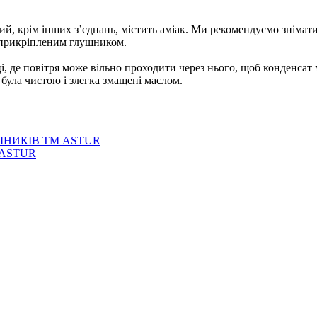
ий, крім інших з’єднань, містить аміак. Ми рекомендуємо знімат
з прикріпленим глушником.
і, де повітря може вільно проходити через нього, щоб конденсат
 була чистою і злегка змащені маслом.
НИКІВ ТМ ASTUR
 ASTUR