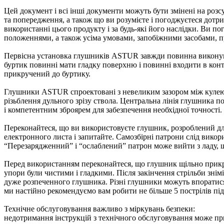
Цей документ і всі інші документи можуть бути змінені на ро
та попередження, а також що ви розумієте і погоджуєтеся дотр
використанні цього продукту і за будь-які його наслідки. Ви п
положеннями, а також усіма умовами, запобіжними засобами, 
Первісна установка глушників ASTUR завжди повинна виконувати
буртик повинні мати гладку поверхню і повинні входити в конт
прикручений до буртику.
Глушники ASTUR спроектовані з невеликим зазором між кулею і
різьблення дульного зрізу ствола. Центральна лінія глушника 
і компетентним зброярем для забезпечення необхідної точност
Переконайтеся, що ви використовуєте глушник, розроблений для
електронного листа і запитайте. Самозбірні патрони слід викор
“Перезарядженний” і “ослаблений” патрон може вийти з ладу, 
Перед використанням переконайтеся, що глушник щільно прикріп
упори були чистими і гладкими. Після закінчення стрільби знім
дуже розпеченного глушника. Різні глушники можуть впоратися з
ми настійно рекомендуємо вам робити не більше 5 пострілів пі
Технічне обслуговування важливо з міркувань безпеки:
недотримання інструкцій з технічного обслуговування може при