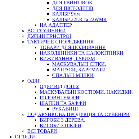
ДЛЯ ГВИНТІВОК
ДЛЯ ПІСТОЛЕТІВ
КАЛІБР 9мм
КАЛІБР 22LR та 22WMR
НА АДАПТЕР
ВСІ ГЛУШНИКИ
ДУЛЬНІ ПРИСТРОЇ
ТАКТИЧНЕ СПОРЯДЖЕННЯ
ТОВАРИ ДЛЯ ПОЛЮВАННЯ
НАКОЛІННИКИ ТА НАЛОКІТНИКИ
ВИЖИВАННЯ, ТУРИЗМ
МАСКУВАЛЬНІ СІТКИ.
МАТРАСИ, КАРЕМАТИ
СПАЛЬНІ МІШКИ
ОДЯГ
ОДЯГ ВІД ДОЩУ.
МАСКУВАЛЬНІ КОСТЮМИ, НАКИДКИ.
ГОЛОВНІ УБОРИ
ШАПКИ ТА БАФФИ
РУКАВИЦІ
ПОДАРУНКОВА ПРОДУКЦІЯ ТА СУВЕНІРИ
ВИРОБИ З ДЕРЕВА.
ВИРОБИ З ШКІРИ
ВСІ ТОВАРИ
ОГЛЯДИ